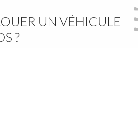
OUER UN VÉHICULE
S ?
C
éhicule
qui correspond le mieux à votre besoin tout en
 le moins cher
.
bilité des disponibilités
de chaque véhicule à long terme
ser en amont.
icules en location, que cela concerne les voitures
’utilisation haut de gamme, tout en étant ultra-compétitif.
A