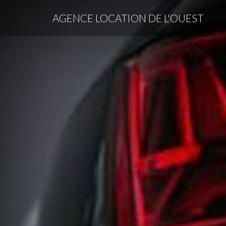
Aller
Aller
AGENCE LOCATION DE L'OUEST
à
au
la
contenu
navigation