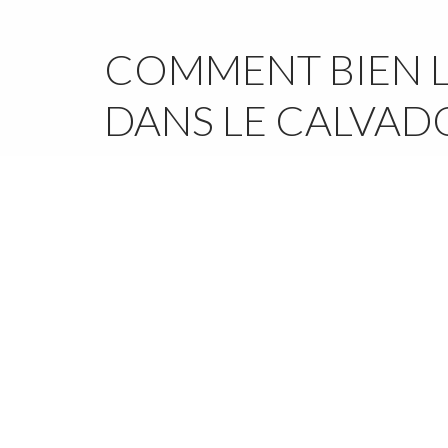
COMMENT BIEN L
DANS LE CALVADO
Notre objectif est tout d’abord de
vous louer le v
vous permettant de sélectionner le forfait
au prix
Notre second objectif est de vous donner la
visi
afin de vous donner la capacité de mieux organi
Bien évidemment, nous tenons à proposer des véh
comme les utilitaires, des options de confort et d