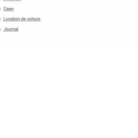
Caen
Location de voiture
Journal
ommentaires récents
investissement immobilier en Thailande
dans
Location de voiture pour un mariage proche de Caen
durée conservation documents entreprise
dans
Location de voiture pour un mariage proche de Caen
Abraham Candido
dans
Location de voiture pour
vacances – Caen Deauville Carpiquet
rchives