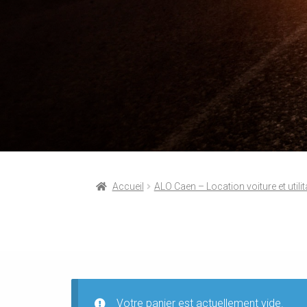
Accueil
ALO Caen – Location voiture et utilit
2
8
Votre panier est actuellement vide.